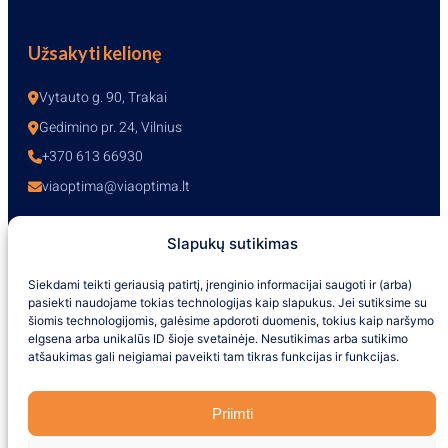
Užsakyti kelionę
Vytauto g. 90, Trakai
Gedimino pr. 24, Vilnius
+370 613 66930
viaoptima@viaoptima.lt
Slapukų sutikimas
Darbo laikas
Siekdami teikti geriausią patirtį, įrenginio informacijai saugoti ir (arba)
pasiekti naudojame tokias technologijas kaip slapukus. Jei sutiksime su
I-V – 10:00-19:00
šiomis technologijomis, galėsime apdoroti duomenis, tokius kaip naršymo
VI – 10:00-16:00
elgsena arba unikalūs ID šioje svetainėje. Nesutikimas arba sutikimo
VII – nedirbame
atšaukimas gali neigiamai paveikti tam tikras funkcijas ir funkcijas.
+370 613 66930
Priimti