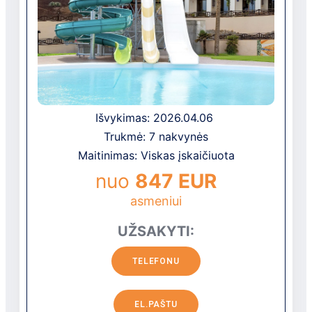
saulę ir vandenyną. Įdomi viešbučio
architektūra, įspūdingas holas su
panoraminiais liftai ir kriokliu, patogūs
kambariai su marmuriniais vonios
kambariais ir grindimis yra puikus estetikos
ir funkcionalumo derinys. R2 grupės
sertifikuotas garantuoja profesionalų
Išvykimas: 2026.04.06
aptarnavimą ir unikalų ExpeR2ience
Trukmė: 7 nakvynės
programą.
Maitinimas: Viskas įskaičiuota
Viešbučio vieta
nuo
847 EUR
Apylinkės:
asmeniui
ant žemos šlaito, apie 1,5 km nuo
UŽSAKYTI:
nedidelio turistinio miestelio COSTA
CALMA su parduotuvėmis, barais ir
TELEFONU
restoranais
apie 250 m nuo artimiausio prekybos
EL.PAŠTU