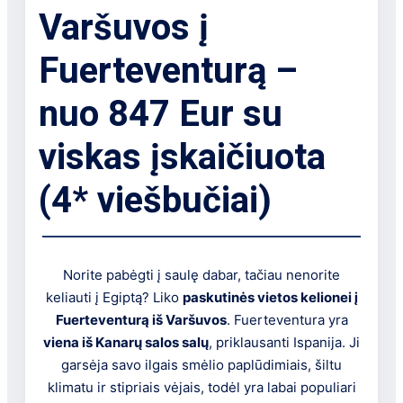
Varšuvos į
Fuerteventurą –
nuo 847 Eur su
viskas įskaičiuota
(4* viešbučiai)
Norite pabėgti į saulę dabar, tačiau nenorite
keliauti į Egiptą? Liko
paskutinės vietos kelionei į
Fuerteventurą iš Varšuvos
. Fuerteventura yra
viena iš Kanarų salos salų
, priklausanti Ispanija. Ji
garsėja savo ilgais smėlio paplūdimiais, šiltu
klimatu ir stipriais vėjais, todėl yra labai populiari