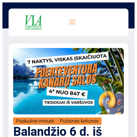
Paskutinė minutė
Poilsinės kelionės
Balandžio 6 d. iš