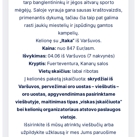
tarp banglentininkų ir jėgos aitvarų sporto
mėgėjų. Saloje vyrauja gana sausas kraštovaizdis,
primenantis dykumą, tačiau čia taip pat galima
rasti jaukių miestelių ir įspūdingų gamtos
kampelių.
Kelionę su
„Itaka“
iš Varšuvos.
Kaina:
nuo 847 Eur/asm.
Išvykimas:
04.06 iš Varšuvos (7 nakvynės)
Kryptis:
Fuerteventura, Kanarų salos
Vietų skaičius:
labai ribotas
Į kelionės paketą įskaičiuota:
skrydžiai iš
Varšuvos, pervežimai oro uostas – viešbutis –
oro uostas, apgyvendinimas pasirinktame
viešbutyje, maitinimas tipas „viskas įskaičiuota”
bei kelionių organizatoriaus atstovo paslaugos
vietoje
.
Išsirinkite iš mūsų atrinktų viešbučių arba
užpildykite užklausą ir mes Jums paruošime