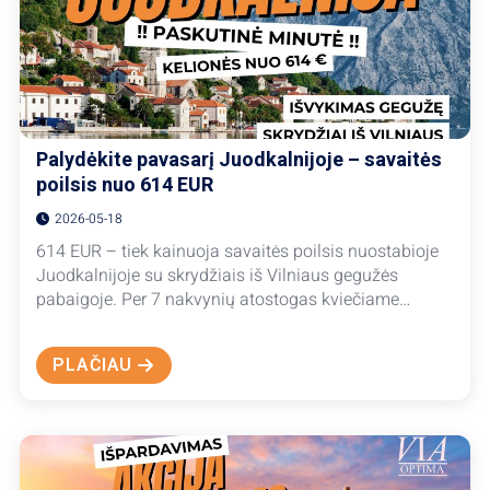
Palydėkite pavasarį Juodkalnijoje – savaitės
poilsis nuo 614 EUR
2026-05-18
614 EUR – tiek kainuoja savaitės poilsis nuostabioje
Juodkalnijoje su skrydžiais iš Vilniaus gegužės
pabaigoje. Per 7 nakvynių atostogas kviečiame…
PLAČIAU
ABOUT
PALYDĖKITE
PAVASARĮ
JUODKALNIJOJE
–
SAVAITĖS
POILSIS
NUO