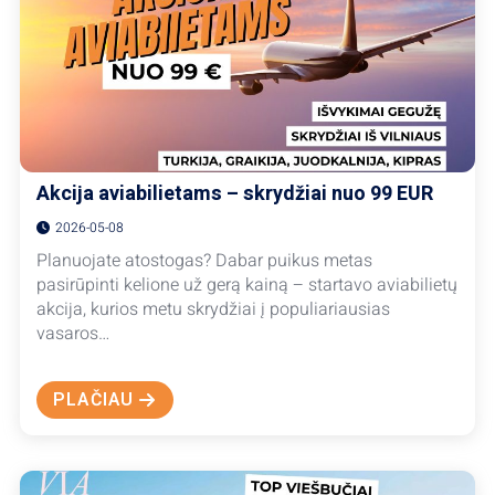
614
EUR
Akcija aviabilietams – skrydžiai nuo 99 EUR
2026-05-08
Planuojate atostogas? Dabar puikus metas
pasirūpinti kelione už gerą kainą – startavo aviabilietų
akcija, kurios metu skrydžiai į populiariausias
vasaros…
PLAČIAU
ABOUT
AKCIJA
AVIABILIETAMS
–
SKRYDŽIAI
NUO