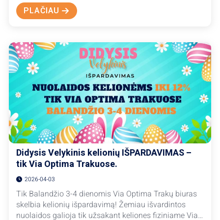
PLAČIAU
ABOUT
VASARĄ
PRADĖKITE
JUODKALNIJOJE
–
SAVAITĖS
POILSIS
NUO
664
EUR
Didysis Velykinis kelionių IŠPARDAVIMAS –
tik Via Optima Trakuose.
2026-04-03
Tik Balandžio 3-4 dienomis Via Optima Trakų biuras
skelbia kelionių išpardavimą! Žemiau išvardintos
nuolaidos galioja tik užsakant keliones fiziniame Via…