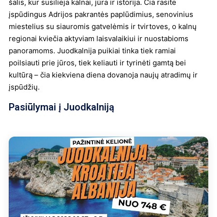
šalis, kur susilieja kalnai, jūra ir istorija. Čia rasite
įspūdingus Adrijos pakrantės paplūdimius, senovinius
miestelius su siauromis gatvelėmis ir tvirtoves, o kalnų
regionai kviečia aktyviam laisvalaikiui ir nuostabioms
panoramoms. Juodkalnija puikiai tinka tiek ramiai
poilsiauti prie jūros, tiek keliauti ir tyrinėti gamtą bei
kultūrą – čia kiekviena diena dovanoja naujų atradimų ir
įspūdžių.
Pasiūlymai į Juodkalniją