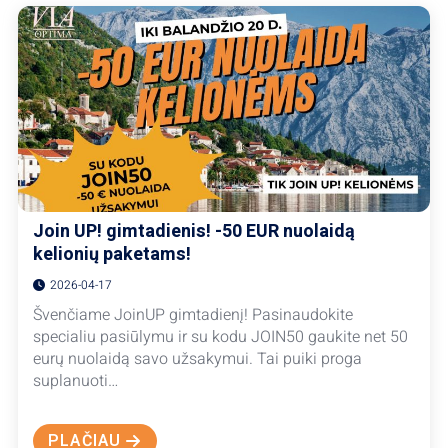
SOLO
KELIAUTOJAMS
Join UP! gimtadienis! -50 EUR nuolaidą
kelionių paketams!
2026-04-17
Švenčiame JoinUP gimtadienį! Pasinaudokite
specialiu pasiūlymu ir su kodu JOIN50 gaukite net 50
eurų nuolaidą savo užsakymui. Tai puiki proga
suplanuoti…
PLAČIAU
ABOUT