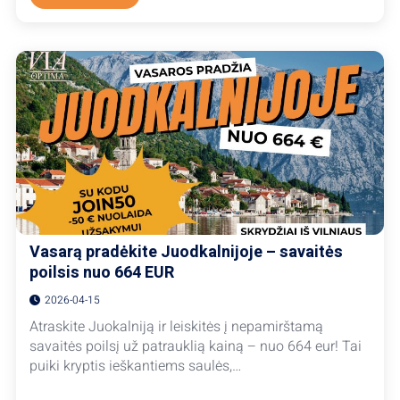
JOIN
UP!
GIMTADIENIS!
-50
EUR
NUOLAIDĄ
KELIONIŲ
PAKETAMS!
Vasarą pradėkite Juodkalnijoje – savaitės
poilsis nuo 664 EUR
2026-04-15
Atraskite Juokalniją ir leiskitės į nepamirštamą
savaitės poilsį už patrauklią kainą – nuo 664 eur! Tai
puiki kryptis ieškantiems saulės,…