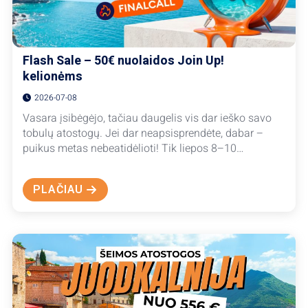
Flash Sale – 50€ nuolaidos Join Up!
kelionėms
2026-07-08
Vasara įsibėgėjo, tačiau daugelis vis dar ieško savo
tobulų atostogų. Jei dar neapsisprendėte, dabar –
puikus metas nebeatidėlioti! Tik liepos 8–10…
PLAČIAU
ABOUT
FLASH
SALE
–
50€ NUOLAIDOS
JOIN
UP!
KELIONĖMS