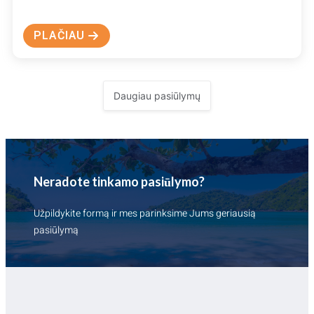
PLAČIAU
ABOUT
DIDYSIS
VELYKINIS
KELIONIŲ
IŠPARDAVIMAS
–
Daugiau pasiūlymų
TIK
VIA
OPTIMA
TRAKUOSE.
Neradote tinkamo pasiūlymo?
Užpildykite formą ir mes parinksime Jums geriausią
pasiūlymą