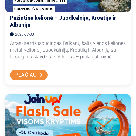
Pažintinė kelionė – Juodkalnija, Kroatija ir
Albanija
2026-07-30
Atraskite tris įspūdingas Balkanų šalis vienos kelionės
metu! Kelionė į Juodkalniją, Kroatiją ir Albaniją su
tiesioginiu skrydžiu iš Vilniaus – puiki galimybė…
PLAČIAU
ABOUT
PAŽINTINĖ
KELIONĖ
–
JUODKALNIJA,
KROATIJA
IR
ALBANIJA