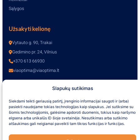
Sąlygos
Užsakyti kelionę
Vytauto g. 90, Trakai
Gedimino pr. 24, Vilnius
+370 613 66930
viaoptima@viaoptima.lt
Slapukų sutikimas
Darbo laikas
Siekdami teikti geriausią patirtį, įrenginio informacijai saugoti ir (arba)
pasiekti naudojame tokias technologijas kaip slapukus. Jei sutiksime su
I-V – 10:00-19:00
šiomis technologijomis, galėsime apdoroti duomenis, tokius kaip naršymo
VI – 10:00-16:00
elgsena arba unikalūs ID šioje svetainėje. Nesutikimas arba sutikimo
VII – nedirbame
atšaukimas gali neigiamai paveikti tam tikras funkcijas ir funkcijas.