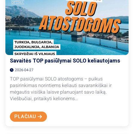
99
EUR
Savaitės TOP pasiūlymai SOLO keliautojams
2026-04-27
TOP pasiūlymai SOLO atostogoms – puikus
pasirinkimas norintiems keliauti savarankiškai ir
mėgautis visiška laisve planuojant savo laiką.
Viešbučiai, pritaikyti kelionėms…
PLAČIAU
ABOUT
SAVAITĖS
TOP
PASIŪLYMAI