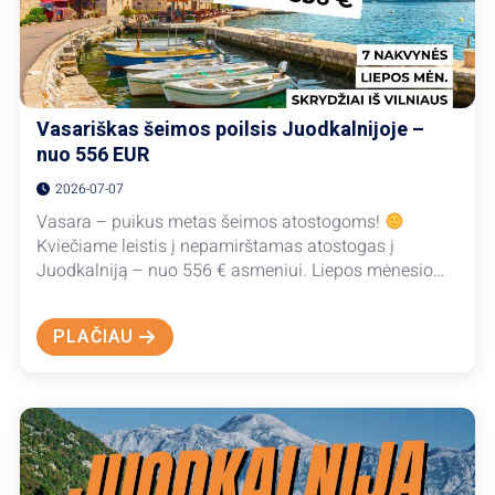
Vasariškas šeimos poilsis Juodkalnijoje –
nuo 556 EUR
2026-07-07
Vasara – puikus metas šeimos atostogoms!
Kviečiame leistis į nepamirštamas atostogas į
Juodkalniją – nuo 556 € asmeniui. Liepos mėnesio…
PLAČIAU
ABOUT
VASARIŠKAS
ŠEIMOS
POILSIS
JUODKALNIJOJE
–
NUO
556
EUR