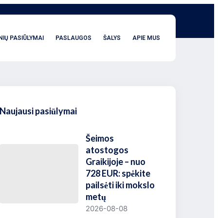
NIŲ PASIŪLYMAI
PASLAUGOS
ŠALYS
APIE MUS
Naujausi pasiūlymai
Šeimos
atostogos
Graikijoje – nuo
728 EUR: spėkite
pailsėti iki mokslo
metų
2026-08-08