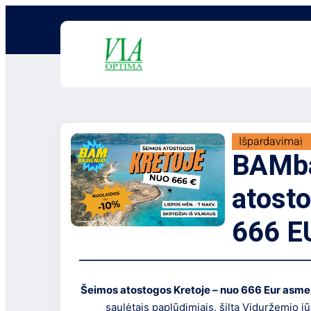
Išpardavimai
BAMba
atosto
666 E
Šeimos atostogos Kretoje – nuo 666 Eur asme
saulėtais paplūdimiais, šilta Viduržemio jūr