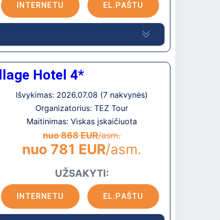
INTERNETU
EL.PAŠTU
i, neaptverta, danga – akmenys)
i
lage Hotel 4*
km iki Chersonisos. Apie 100 m iki autobusų
Išvykimas: 2026.07.08 (7 nakvynės)
elyje (apie 1 km).
Organizatorius: TEZ Tour
Maitinimas: Viskas įskaičiuota
yra (3)
nuo 868 EUR
/asm.
nuo 781 EUR
/asm.
UŽSAKYTI:
INTERNETU
EL.PAŠTU
okamai