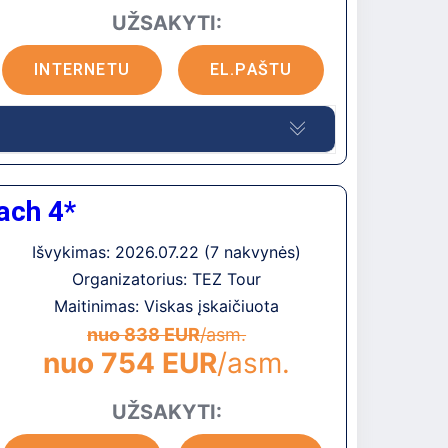
UŽSAKYTI:
omą mokestį
yru
INTERNETU
EL.PAŠTU
)
ą
 (mechaninis)
ujintas 2016 metų žiemą.
ach 4*
pastatų.
ę
Išvykimas: 2026.07.22 (7 nakvynės)
omą mokestį
Organizatorius: TEZ Tour
km iki Agios Nikolaos miesto centro, apie 2
utobusų stotelės. Vakaro pramogos: Agios
Maitinimas: Viskas įskaičiuota
tė)
nuo 838 EUR
/asm.
nuo 754 EUR
/asm.
dušu)
aitę
UŽSAKYTI: