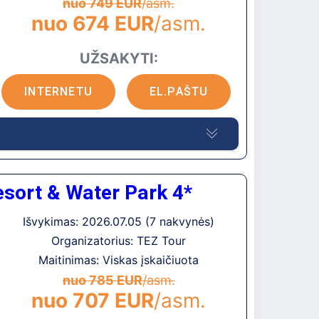
s.Vakaro pramogos: Amudaros gyvenvietėje
nuo 749 EUR
/asm.
nuo 674 EUR
/asm.
UŽSAKYTI:
kamai (maniežas)
INTERNETU
EL.PAŠTU
į
jintas 2013 metais. Viešbutis įrengtas
ę
sort & Water Park 4*
Išvykimas: 2026.07.05 (7 nakvynės)
Organizatorius: TEZ Tour
ie 25 km iki Herakliono oro uosto, apie 32 km
Maitinimas: Viskas įskaičiuota
, ant kalvos, apie 400 m iki paplūdimio. Apie
nuo 785 EUR
/asm.
s: Chersonisos miestelyje (apie 1 km).
nuo 707 EUR
/asm.
mokamas