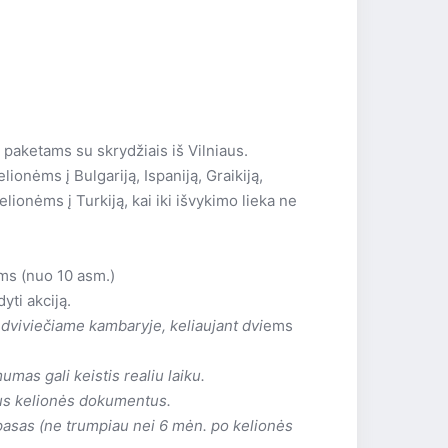
tyta 2001 metais, antroji – 2009 metais.
 metais buvo dalinai atnaujinti numeriai.
i
jų aukštų vasarnamiai.
okamai
amai
paketams su skrydžiais iš Vilniaus.
sto, apie 1 km iki Chersonisos, antroje
onėms į Bulgariją, Ispaniją, Graikiją,
.Apie 100 m iki autobusų stotelės.Vakaro
į
į
elionėms į Turkiją, kai iki išvykimo lieka ne
).
neto zona)
ens kalneliai – nemokamai)
ę
ę
 (mechaninis)
ms (nuo 10 asm.)
i už papildomą mokestį
tę
ti akciją.
i
ę
dviviečiame kambaryje, keliaujant dvi
ems
mokamas (nemokamai)
 nemokamai
emokamai
umas gali keistis realiu laiku.
čius kelionės dokumentus.
simą, už papildomą mokestį)
dividualiu valdymu, nemokamai)
 pasas (ne trumpiau nei 6 mėn. po kelionės