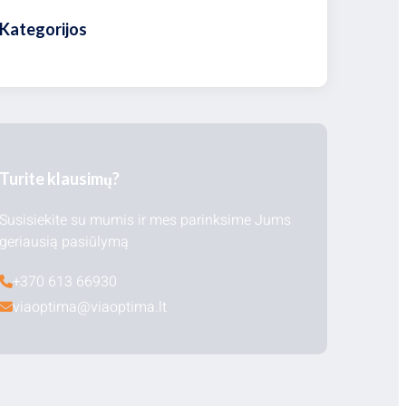
Kategorijos
Turite klausimų?
Susisiekite su mumis ir mes parinksime Jums
geriausią pasiūlymą
+370 613 66930
viaoptima@viaoptima.lt