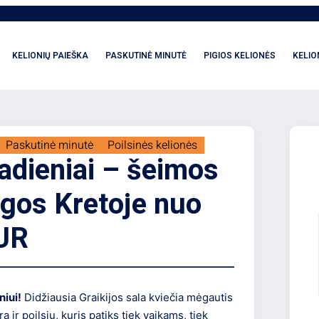
KELIONIŲ PAIEŠKA
PASKUTINĖ MINUTĖ
PIGIOS KELIONĖS
KELIO
Paskutinė minutė
Poilsinės kelionės
dieniai – šeimos
gos Kretoje nuo
UR
niui!
Didžiausia Graikijos sala kviečia mėgautis
a ir poilsiu, kuris patiks tiek vaikams, tiek