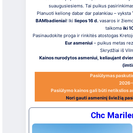
suaugusiesiems. Tai puikus pasirinkim
Planuoti kelionę dabar dar palankiau – vyksta
BAMbadieniai
! Iki
liepos 16 d.
vasaros ir žiemo
taikoma
iki 
Pasinaudokite proga ir rinkitės atostogas Kreto
Eur asmeniui
– puikus metas rez
Skrydžiai iš Vil
Kainos nurodytos asmeniui, keliaujant dvie
(imti
Pasiūlymas paskutin
2026-
Pasiūlymo kainos gali būti netikslios a
Nori gauti asmeninį šviežią pa
Chc Marile