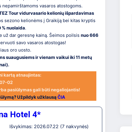
as nepamirštamoms vasaros atostogoms.
TEZ Tour vidurvasario kelionių išpardavimas
s sezono kelionėms į Graikiją bei kitas kryptis
10 % nuolaida
.
je už dar geresnę kainą. Šeimos poilsis
nuo 666
ervuoti savo vasaros atostogas!
niaus oro uosto.
ms suaugusiems ir vienam vaikui iki 11 metų
nai).
i kartą atnaujintas:
07-02
rba pasiūlymas gali būti negaliojantis!
siūlymą? Užpildyk užklausą
ČIA
na Hotel 4*
Išvykimas: 2026.07.22 (7 nakvynės)