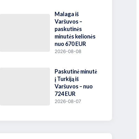
Malaga iš
Varšuvos –
paskutinės
minutės kelionės
nuo 670 EUR
2026-08-08
Paskutinė minutė
į Turkiją iš
Varšuvos – nuo
724 EUR
2026-08-07