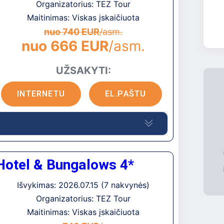
Organizatorius: TEZ Tour
Maitinimas: Viskas įskaičiuota
nuo 740 EUR
/asm.
nuo 666 EUR
/asm.
UŽSAKYTI:
INTERNETU
EL.PAŠTU
jintas 2008 metais.
Hotel & Bungalows 4*
 pastatas su liftu ir du papildomi 2-jų
Išvykimas: 2026.07.15 (7 nakvynės)
Organizatorius: TEZ Tour
nėje Amudaros gyvenvietėje, apie 150 m iki
Maitinimas: Viskas įskaičiuota