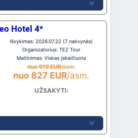
ujintas 2013 metais. Bendras plotas apima 20
eo Hotel 4*
 pastatas su liftu ir du papildomi 3-jų
Išvykimas: 2026.07.22 (7 nakvynės)
Organizatorius: TEZ Tour
kestį
Maitinimas: Viskas įskaičiuota
0 km iki Herakliono, antroje viešbučių
nuo 919 EUR
/asm.
nuo 827 EUR
/asm.
io, per kelią). Apie 350 m iki autobusų
elyje (apie 2,5 km).
UŽSAKYTI:
į
ildomą mokestį
 yra
papildomą mokestį (mokamai, nuo 03.07 iki
 nėra