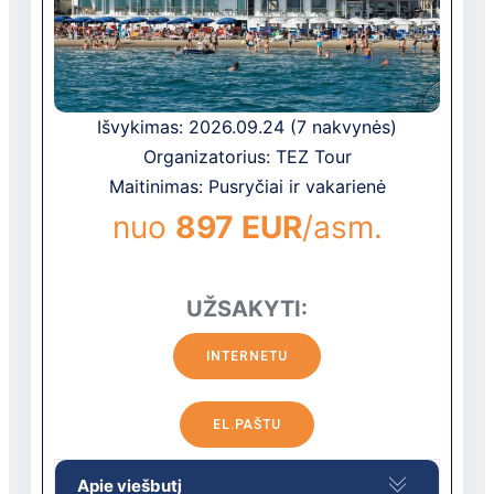
m2).
Viešbučio vieta
Ant jūros kranto, apie 2 km iki San
Vinčenco geležinkelio stoties ir San
Išvykimas: 2026.09.24 (7 nakvynės)
Vinčenso miesto centro, apie 76 km iki
Organizatorius: TEZ Tour
Groseto oro uosto, apie 100 metrų iki
paplūdimio.
Maitinimas: Pusryčiai ir vakarienė
Pramogos ir sportas
nuo
897 EUR
/asm.
gyva muzika nemokamai (2 kartus
per savaitę)
UŽSAKYTI:
treniruoklių salė nemokamai
Wellness centras yra
INTERNETU
tinklinis
teniso kortas
EL.PAŠTU
Viešbučio teritorijoje
restoranai: 1
Apie viešbutį