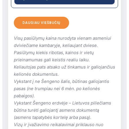
barai: 1 (1 – fojė baras, 2 – „Terraza
Mare“ (paplūdimyje, dirba nuo
Atidarytas 1966 m.
gegužės 20 iki rugsėjo 9))
Viešbutį sudaro 3-ių aukštų pastatas, su
DAUGIAU VIEŠBUČIŲ
parkas yra
liftu, kuriuo galima nusileisti tiesiai į
baseinai: 1 (1- suaugusiems, 1-
paplūdimį.
Visų pasiūlymų kaina nurodyta vienam asmeniui
vaikams)
Viso yra 38 kambariai.
dviviečiame kambaryje, keliaujant dviese.
prie baseino: paplūdimio
Viešbučio vieta
Pasiūlymų kiekis ribotas, kainos ir vietų
rankšluosčiai nemokamai
Follonica paplūdimyje, 51 km nuo Grosseto
prieinamumas gali keistis realiu laiku.
belaidis internetas -viešosiose
oro uosto.
Keliautojas pats atsako už tinkamus ir galiojančius
vietose
Viešbučio teritorijoje
kelionės dokumentus.
automobilių stovėjimo aikštelė yra
Vykstant į ne Šengeno šalis, būtinas galiojantis
restoranai: 1
(esant laisvoms vietoms)
pasas (ne trumpiau nei 6 mėn. po kelionės
barai: 1
prie baseino gultai: nemokamai
pabaigos).
belaidis internetas nemokamai
Vaikams
Vykstant Šengeno erdvėje – Lietuvos piliečiams
garažas už papildomą mokestį (už
būtina turėti galiojantį asmens dokumentą
300 m nuo viešbučio)
vaikų klubas yra (4-12 metų)
(asmens tapatybės kortelę arba pasą).
automobilių stovėjimo aikštelė
baseinas vaikams: yra
Vizų ir įvažiavimo reikalavimai priklauso nuo
nemokamai (už viešbučio,
žaidimų aikštelė yra