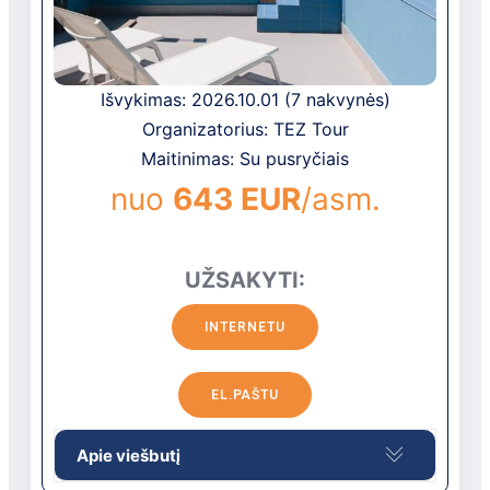
MasterCard
Viešbučio vieta
4 km nuo San Vincenzo centro, Costa degli
etruskų pakrantėje, 77 km iki Grosseto oro
Išvykimas: 2026.10.01 (7 nakvynės)
uosto, 1 km iki paplūdimio.
Organizatorius: TEZ Tour
Vaikai nuo 8 mėn. iki 3 metų
Maitinimas: Su pusryčiais
nuo
643 EUR
/asm.
lovelė: pagal atskirą užklausimą, už
papildomą mokestį
vaikiška kėdutė – pagal atskirą
užklausimą, už papildomą mokestį
UŽSAKYTI:
Paplūdimys
INTERNETU
paplūdimyje: skėčiai, gultai
nemokamai (1 skėtis ir 2 gultai nuo 4
EL.PAŠTU
eilės nemokamai)
nuosavas yra
Apie viešbutį
smėlio-žvyro yra