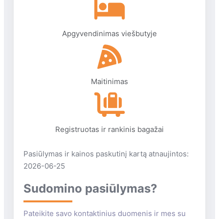
paplūdimyje: skėčiai, gultai
nemokamai (1 skėtis ir 2 gultai
kambariui)
Apgyvendinimas viešbutyje
persirengimo kabinos yra
dušas yra
Maitinimas
Registruotas ir rankinis bagažai
Pasiūlymas ir kainos paskutinį kartą atnaujintos:
2026-06-25
Sudomino pasiūlymas?
Pateikite savo kontaktinius duomenis ir mes su