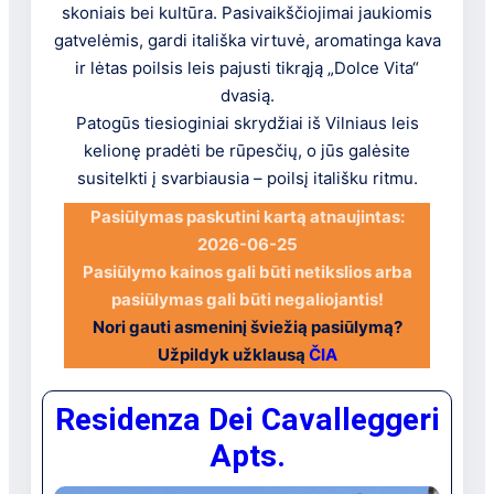
skoniais bei kultūra. Pasivaikščiojimai jaukiomis
gatvelėmis, gardi itališka virtuvė, aromatinga kava
ir lėtas poilsis leis pajusti tikrąją „Dolce Vita“
dvasią.
Patogūs tiesioginiai skrydžiai iš Vilniaus leis
kelionę pradėti be rūpesčių, o jūs galėsite
susitelkti į svarbiausia – poilsį itališku ritmu.
Pasiūlymas paskutini kartą atnaujintas:
2026-06-25
Pasiūlymo kainos gali būti netikslios arba
pasiūlymas gali būti negaliojantis!
Nori gauti asmeninį šviežią pasiūlymą?
Užpildyk užklausą
ČIA
Residenza Dei Cavalleggeri
Apts.