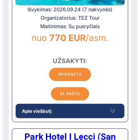
paplūdimyje: skėčiai, gultai už
Išvykimas: 2026.09.24 (7 nakvynės)
papildomą mokestį
Organizatorius: TEZ Tour
Maitinimas: Su pusryčiais
Vaikams
nuo
770 EUR
/asm.
vaikų klubas yra
žaidimų aikštelė yra
paauglių klubas
UŽSAKYTI:
Viešbučio teritorijoje
INTERNETU
restoranai: 4
barai: 3
EL.PAŠTU
baseinai: 3
parduotuvė yra
Apie viešbutį
gydytojo kabinetas yra
belaidis internetas -viešosiose
Venturina Termėse, apie 70 km iki
vietose
Park Hotel I Lecci (San
Grosseto oro uosto, apie 5 km iki
parduotuvė yra