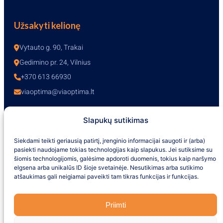
Užsakyti kelionę
Vytauto g. 90, Trakai
Gedimino pr. 24, Vilnius
+370 613 66930
viaoptima@viaoptima.lt
Slapukų sutikimas
Darbo laikas
Siekdami teikti geriausią patirtį, įrenginio informacijai saugoti ir (arba)
pasiekti naudojame tokias technologijas kaip slapukus. Jei sutiksime su
I-V – 10:00-19:00
šiomis technologijomis, galėsime apdoroti duomenis, tokius kaip naršymo
VI – 10:00-16:00
elgsena arba unikalūs ID šioje svetainėje. Nesutikimas arba sutikimo
VII – nedirbame
atšaukimas gali neigiamai paveikti tam tikras funkcijas ir funkcijas.
+370 613 66930
Priimti