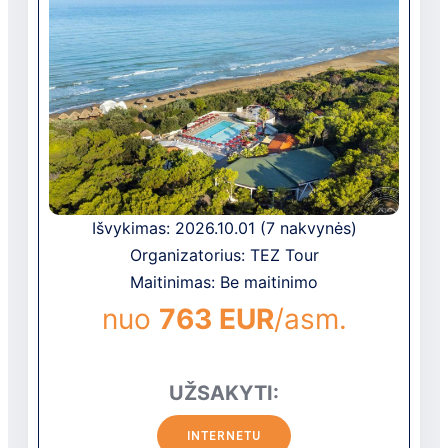
restoranai: 1
barai: 1
belaidis internetas nemokamai
automobilių stovėjimo aikštelė yra
(nesaugoma)
skalbykla už papildomą mokestį
Pramogos ir sportas
kosmetinės procedūros (pirties
Išvykimas: 2026.10.01 (7 nakvynės)
procedūros) už papildomą mokestį
Organizatorius: TEZ Tour
vandens sporto priemonės už
Maitinimas: Be maitinimo
papildomą mokestį
nuo
763 EUR
/asm.
masažas už papildomą mokestį
dviračių nuoma už papildomą
mokestį
UŽSAKYTI:
joga
Paplūdimys
INTERNETU