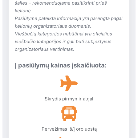
šalies – rekomenduojame pasitikrinti prieš
nesaugoma)
kelionę.
Numeryje
Pasiūlyme pateikta informacija yra parengta pagal
kelionių organizatoriaus duomenis.
seifas yra
Viešbučių kategorijos nebūtinai yra oficialios
lubinis ventiliatorius yra
viešbučio kategorijos ir gali būti subjektyvus
mini šaldytuvas yra
organizatoriaus vertinimas.
balkonas yra
plaukų džiovintuvas: yra
Į pasiūlymų kainas įskaičiuota:
oro kondicionierius: yra
vonia arba dušas yra
internetas: Wi-Fi
Vaikai nuo 8 mėn. iki 3 metų
Skrydis pirmyn ir atgal
vaikiškos kėdutės restorane yra
lovelė: yra
Paplūdimys
Pervežimas iš/į oro uostą