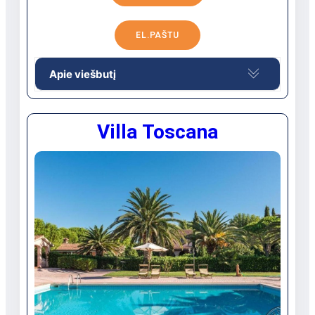
smėlio yra
paplūdimyje: skėčiai, gultai
EL.PAŠTU
nemokamai
nuosavas
Apie viešbutį
Apie 85 km nuo Groseto oro uosto, ant
Villa Toscana
jūros kranto.
Numeryje
seifas yra
dušas yra
gultai yra
plaukų džiovintuvas: yra
oro kondicionierius: yra
terasa yra
virtuvė yra
Paplūdimys