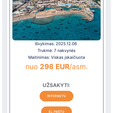
Sudarytas iš pagrindinio vieno aukšto
pastato ir atskirų pastatų bei vasarnamių.
Išvykimas: 2025.12.06
Trukmė: 7 nakvynės
Maitinimas: Viskas įskaičiuota
nuo
298 EUR
/asm.
UŽSAKYTI:
INTERNETU
EL.PAŠTU