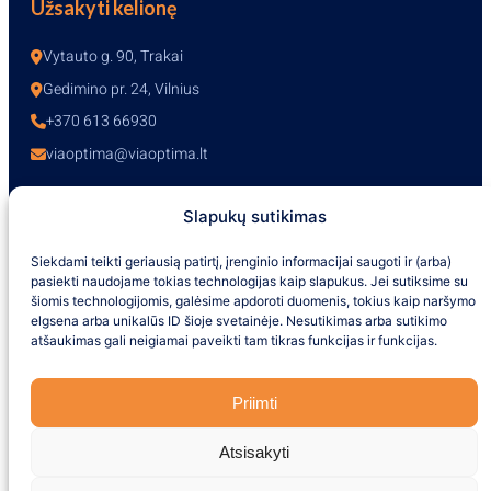
Užsakyti kelionę
Vytauto g. 90, Trakai
Gedimino pr. 24, Vilnius
+370 613 66930
viaoptima@viaoptima.lt
Slapukų sutikimas
Darbo laikas
Siekdami teikti geriausią patirtį, įrenginio informacijai saugoti ir (arba)
pasiekti naudojame tokias technologijas kaip slapukus. Jei sutiksime su
I-V – 10:00-19:00
šiomis technologijomis, galėsime apdoroti duomenis, tokius kaip naršymo
VI – 10:00-16:00
elgsena arba unikalūs ID šioje svetainėje. Nesutikimas arba sutikimo
VII – nedirbame
atšaukimas gali neigiamai paveikti tam tikras funkcijas ir funkcijas.
+370 613 66930
Priimti
Atsisakyti