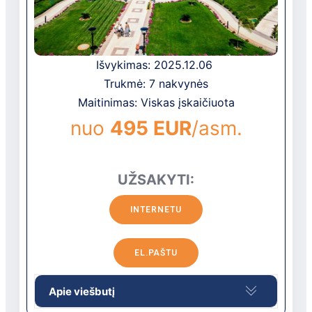
Išvykimas: 2025.12.06
Trukmė: 7 nakvynės
Maitinimas: Viskas įskaičiuota
nuo
495 EUR
/asm.
UŽSAKYTI:
INTERNETU
EL.PAŠTU
Apie viešbutį