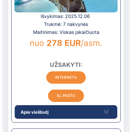
Išvykimas: 2025.12.06
Trukmė: 7 nakvynės
Maitinimas: Viskas įskaičiuota
nuo
278 EUR
/asm.
UŽSAKYTI:
INTERNETU
EL.PAŠTU
Apie viešbutį
Vieta