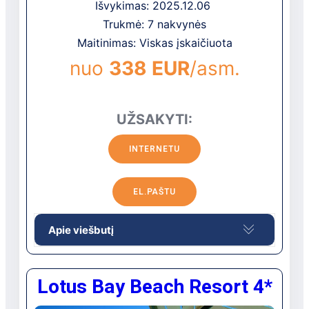
Išvykimas: 2025.12.06
Trukmė: 7 nakvynės
Maitinimas: Viskas įskaičiuota
nuo
338 EUR
/asm.
UŽSAKYTI:
INTERNETU
EL.PAŠTU
Apie viešbutį
Viešbutis yra 5 km nuo Hurgados oro
Lotus Bay Beach Resort 4*
uosto.
Apie viešbutį