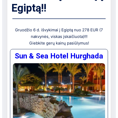
Egiptą!!
Gruodžio 6 d. išvykimai į Egiptą nuo 278 EUR (7
nakvynės, viskas įskaičiuota)!!!
Giebkite gerų kainų pasiūlymus!
Sun & Sea Hotel Hurghada