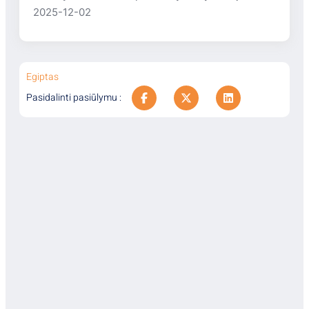
baras VIP Lounge
2025-12-02
Paplūdimys
Privatus smėlio paplūdimys, esantis
pirmoje linijoje nuo viešbučio. Įėjimas į
Egiptas
jūrą smėlėtas, yra pontonas.
Pasidalinti pasiūlymu :
Skėčiai, gultai, paplūdimio rankšluosčiai
suteikiami nemokamai.