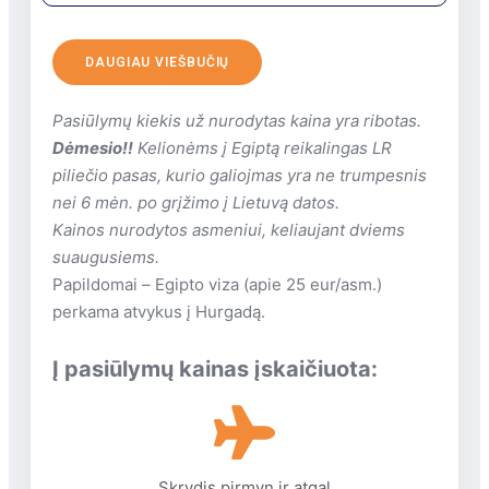
Viešbutis įsikūręs 18 km iki Hurgados oro
uosto, atstumas iki miesto centro – 18 km.
DAUGIAU VIEŠBUČIŲ
Apie viešbutį
Viešbutis pastatytas 2014 m.
Pasiūlymų kiekis už nurodytas kaina yra ribotas.
Viešbutis susideda iš pagrindinio 3 aukštų
Dėmesio!!
Kelionėms į Egiptą reikalingas LR
pastato (su liftais), dviejų 3 aukštų pastatų
piliečio pasas, kurio galiojmas yra ne trumpesnis
ir trijų 3 aukštų pastatų.
nei 6 mėn. po grįžimo į Lietuvą datos.
Bendras viešbučio plotas – 100 000 kv.m.
Kainos nurodytos asmeniui, keliaujant dviems
Viešbutyje neapgyvendinami svečiai su
suaugusiems.
ribotu judumu.
Papildomai – Egipto viza (apie 25 eur/asm.)
Viešbučio teritorijoje
perkama atvykus į Hurgadą.
4 lauko baseinai (bendras plotas
Į pasiūlymų kainas įskaičiuota:
2405 kv.m.)
2 lauko baseinai (bendras plotas 1151
kv.m.)
vandens parkas (4 vandens
čiuožyklos, darbo laikas: 10:00-
Skrydis pirmyn ir atgal