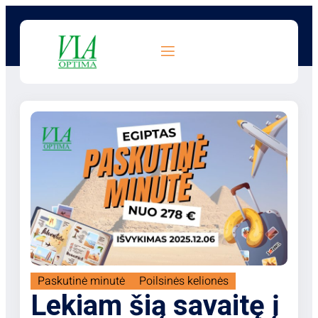
Paskutinė minutė
Poilsinės kelionės
Lekiam šią savaitę į