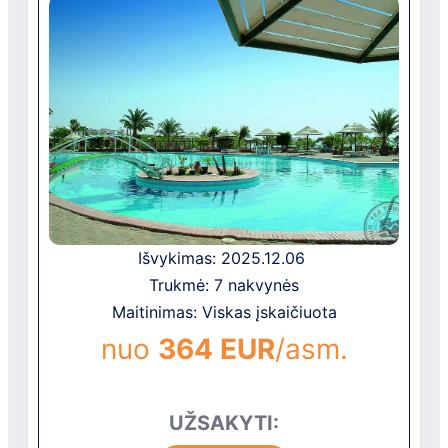
Viešbutis pastatytas 2004 metais,
paskutinė renovacija atlikta 2021 metais.
Viešbutį sudaro pagrindinis 5 aukštų
pastatas (yra liftai) ir trys vasarnamiai.
Išvykimas: 2025.12.06
Trukmė: 7 nakvynės
Maitinimas: Viskas įskaičiuota
nuo
364 EUR
/asm.
UŽSAKYTI: