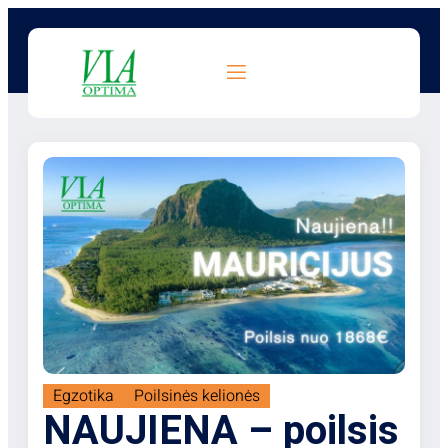
Egzotika
Poilsinės kelionės
NAUJIENA – poilsis