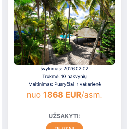
Išvykimas: 2026.02.02
Trukmė: 10 nakvynių
Maitinimas: Pusryčiai ir vakarienė
nuo
1868 EUR
/asm.
UŽSAKYTI:
TELEFONU