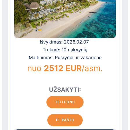
teritorija (takeliai ir takai) yra padengta
smėliu. Puikiai tinka šeimyniniam poilsiui,
poroms ir individualiems keliautojams.
Išvykimas: 2026.02.07
Trukmė: 10 nakvynių
Maitinimas: Pusryčiai ir vakarienė
nuo
2512 EUR
/asm.
UŽSAKYTI:
TELEFONU
EL.PAŠTU