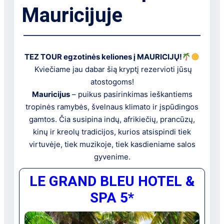
Mauricijuje
TEZ TOUR egzotinės keliones į MAURICIJŲ!
Kviečiame jau dabar šią kryptį rezervioti jūsų
atostogoms!
Mauricijus
– puikus pasirinkimas ieškantiems
tropinės ramybės, švelnaus klimato ir įspūdingos
gamtos. Čia susipina indų, afrikiečių, prancūzų,
kinų ir kreolų tradicijos, kurios atsispindi tiek
virtuvėje, tiek muzikoje, tiek kasdieniame salos
gyvenime.
LE GRAND BLEU HOTEL &
SPA
5
*