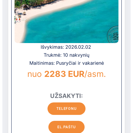
Išvykimas: 2026.02.02
Trukmė: 10 nakvynių
Maitinimas: Pusryčiai ir vakarienė
nuo
2283 EUR
/asm.
UŽSAKYTI:
TELEFONU
EL.PAŠTU