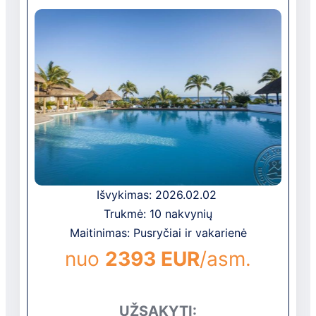
neutralių atspalvių baldais. Iš visų kambarių
atsiveria vaizdas į vandenyną.
Išvykimas: 2026.02.02
Trukmė: 10 nakvynių
Maitinimas: Pusryčiai ir vakarienė
nuo
2393 EUR
/asm.
UŽSAKYTI: