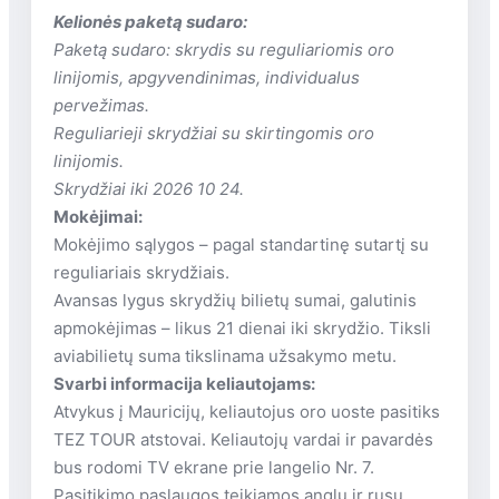
aptarnavimo lygiu, stilingais kambariais ir
Kelionės paketą sudaro:
išskirtine virtuve priklauso garsiajam
Paketą sudaro: skrydis su reguliariomis oro
Havajų tinklui Outrigger Resorts. Viešbutis
linijomis, apgyvendinimas, individualus
paliks pačius nuostabiausius prisiminimus
pervežimas.
ir patiks net išrankiausiems svečiams.
Reguliarieji skrydžiai su skirtingomis oro
linijomis.
Skrydžiai iki 2026 10 24.
Mokėjimai:
Mokėjimo sąlygos – pagal standartinę sutartį su
reguliariais skrydžiais.
Avansas lygus skrydžių bilietų sumai, galutinis
apmokėjimas – likus 21 dienai iki skrydžio. Tiksli
aviabilietų suma tikslinama užsakymo metu.
Svarbi informacija keliautojams:
Atvykus į Mauricijų, keliautojus oro uoste pasitiks
TEZ TOUR atstovai. Keliautojų vardai ir pavardės
bus rodomi TV ekrane prie langelio Nr. 7.
Pasitikimo paslaugos teikiamos anglų ir rusų