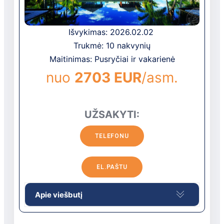
Išvykimas: 2026.02.02
Trukmė: 10 nakvynių
Maitinimas: Pusryčiai ir vakarienė
nuo
2703 EUR
/asm.
UŽSAKYTI:
TELEFONU
EL.PAŠTU
Apie viešbutį
Prabangus viešbutis su aukštu