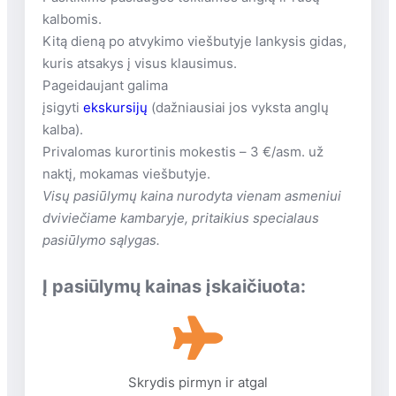
kalbomis.
Kitą dieną po atvykimo viešbutyje lankysis gidas,
kuris atsakys į visus klausimus.
Pageidaujant galima
įsigyti
ekskursijų
(dažniausiai jos vyksta anglų
kalba).
Privalomas kurortinis mokestis – 3 €/asm. už
naktį, mokamas viešbutyje.
Visų pasiūlymų kaina nurodyta vienam asmeniui
dviviečiame kambaryje, pritaikius specialaus
pasiūlymo sąlygas.
Į pasiūlymų kainas įskaičiuota:
Skrydis pirmyn ir atgal