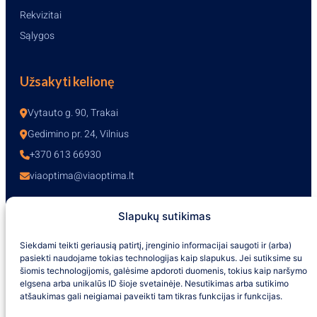
Rekvizitai
Sąlygos
Užsakyti kelionę
Vytauto g. 90, Trakai
Gedimino pr. 24, Vilnius
+370 613 66930
viaoptima@viaoptima.lt
Slapukų sutikimas
Darbo laikas
Siekdami teikti geriausią patirtį, įrenginio informacijai saugoti ir (arba)
pasiekti naudojame tokias technologijas kaip slapukus. Jei sutiksime su
I-V – 10:00-19:00
šiomis technologijomis, galėsime apdoroti duomenis, tokius kaip naršymo
VI – 10:00-16:00
elgsena arba unikalūs ID šioje svetainėje. Nesutikimas arba sutikimo
VII – nedirbame
atšaukimas gali neigiamai paveikti tam tikras funkcijas ir funkcijas.