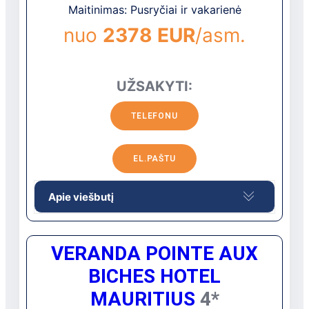
Maitinimas: Pusryčiai ir vakarienė
nuo sostinės Port Luiso.
Pervežimas iš oro uosto: 1
nuo
2378 EUR
/asm.
val.
UŽSAKYTI:
TELEFONU
EL.PAŠTU
Apie viešbutį
Taiką ir ramybę simbolizuojanti vieta yra
VERANDA POINTE AUX
tarp kokosų ir palmių. „Solana Beach Hotel“
yra natūralaus grožio ir modernaus dizaino
BICHES HOTEL
derinys. Viešbutis įkūnija originalią ryškių
MAURITIUS
4*
raštų dizaino koncepciją, derinamą su