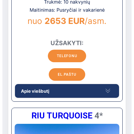
Trukmė: 10 nakvynių
Maitinimas: Pusryčiai ir vakarienė
nuo
2653 EUR
/asm.
UŽSAKYTI:
TELEFONU
EL.PAŠTU
Apie viešbutį
RIU TURQUOISE
4*
Viešbutis įsikūręs viename
ilgiausių Mauricijaus
paplūdimių. Patogūs