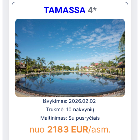
Populiarus Grand Bay miestelis, kuriame
TAMASSA
4*
įsikūrė viešbutis, yra žinomas dėl savo
gyvos atmosferos, daugybės kavinių ir
restoranų, parduotuvių ir naktinių klubų.
Pats viešbutis turi gražią žalią teritoriją ir
yra šalia vieno geriausių paplūdimių.
Puikus pasirinkimas poilsiui poroms,
individualiems keliautojams ir šeimoms su
vaikais.
Išvykimas: 2026.02.02
Trukmė: 10 nakvynių
Maitinimas: Su pusryčiais
nuo
2183 EUR
/asm.