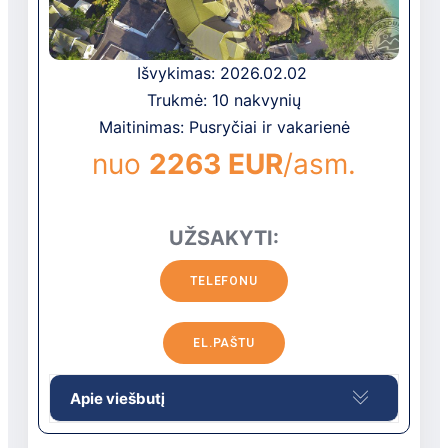
vaizdu į smėlėtą paplūdimį.
Išvykimas: 2026.02.02
Trukmė: 10 nakvynių
Maitinimas: Pusryčiai ir vakarienė
nuo
2263 EUR
/asm.
UŽSAKYTI:
TELEFONU
EL.PAŠTU
Apie viešbutį