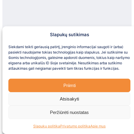
paplūdimio futbolas, tinklinis
klube
vandens sportas (už papildomą
kūdikių (0-2 metų) maistą galima
mokestį)
ruošti pagal tėvelių receptus
buteliuko šildytuvas, sterilizatorius,
Grožis ir sveikata
Slapukų sutikimas
mikrobangų krosnelė, blenderis –
vaikų restorane
SPA centras
Siekdami teikti geriausią patirtį, įrenginio informacijai saugoti ir (arba)
pagrindiniame restorane yra
masažas, pilingas, sūkurinė vonia (už
pasiekti naudojame tokias technologijas kaip slapukus. Jei sutiksime su
šiomis technologijomis, galėsime apdoroti duomenis, tokius kaip naršymo
vaikiškos kėdutės
Neradote tinkamo pasiūlymo?
papildomą mokestį)
elgsena arba unikalūs ID šioje svetainėje. Nesutikimas arba sutikimo
žaidimų aikštelė
hamamas, sauna (nemokama)
atšaukimas gali neigiamai paveikti tam tikras funkcijas ir funkcijas.
Užpildykite formą ir mes parinksime Jums geriausią
auklė (už papildomą mokestį)
grožio salonas (mokama)
pasiūlymą
vaikiškas kompiuteris
Priimti
Vaikams
kinas
vaikų diskoteka
2 vaikiški lauko baseinai, 5
Atsisakyti
smėlio dėžė
čiuožyklos, 50 ir 135 kv.m.
rankdarbiai
Peržiūrėti nuostatas
vaikų uždaras baseinas, 45 kv.m
olimpiados
(šildomas)
konkursai
Slapukų politika
Privatumo politika
Apie mus
vandens parkas
dažymas smėliu