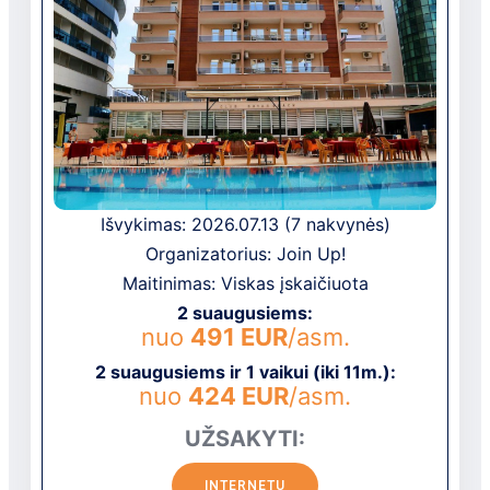
Išvykimas: 2026.07.13 (7 nakvynės)
Organizatorius: Join Up!
Maitinimas: Viskas įskaičiuota
2 suaugusiems:
nuo
491 EUR
/asm.
2 suaugusiems ir 1 vaikui (iki 11m.):
nuo
424 EUR
/asm.
UŽSAKYTI:
INTERNETU