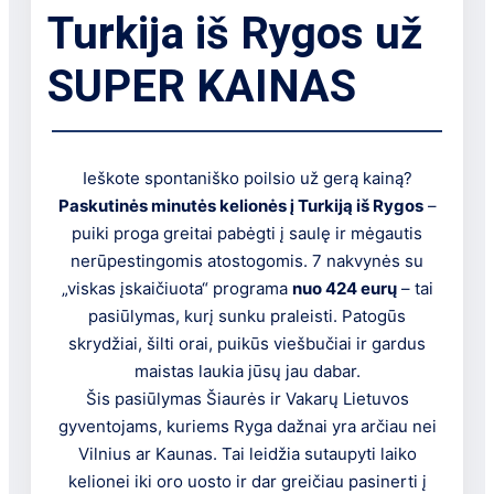
Turkija iš Rygos už
SUPER KAINAS
Ieškote spontaniško poilsio už gerą kainą?
Paskutinės minutės kelionės į Turkiją iš Rygos
–
puiki proga greitai pabėgti į saulę ir mėgautis
nerūpestingomis atostogomis. 7 nakvynės su
„viskas įskaičiuota“ programa
nuo 424 eurų
– tai
pasiūlymas, kurį sunku praleisti. Patogūs
skrydžiai, šilti orai, puikūs viešbučiai ir gardus
maistas laukia jūsų jau dabar.
Šis pasiūlymas Šiaurės ir Vakarų Lietuvos
gyventojams, kuriems Ryga dažnai yra arčiau nei
Vilnius ar Kaunas. Tai leidžia sutaupyti laiko
kelionei iki oro uosto ir dar greičiau pasinerti į