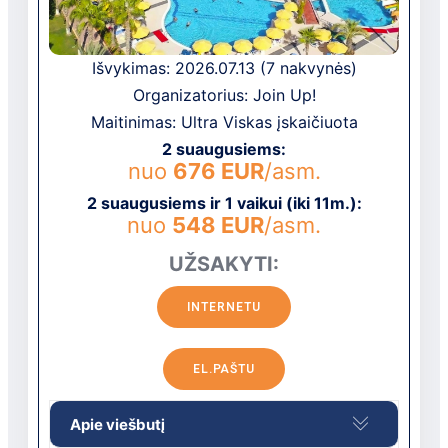
Išvykimas: 2026.07.13 (7 nakvynės)
Organizatorius: Join Up!
Maitinimas: Ultra Viskas įskaičiuota
2 suaugusiems:
nuo
676 EUR
/asm.
2 suaugusiems ir 1 vaikui (iki 11m.):
nuo
548 EUR
/asm.
UŽSAKYTI:
INTERNETU
EL.PAŠTU
Apie viešbutį