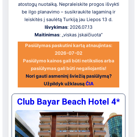
atostogų nuotaiką. Nepraleiskite progos išvykti
be ilgo planavimo – susikraukite lagaminą ir
leiskitės į saulėtą Turkiją jau Liepos 13 d.
Išvykimas
: 2026.07.13
Maitinimas
: „viskas įskaičiuota”
Pasiūlymas paskutini kartą atnaujintas:
2026-07-02
Pasiūlymo kainos gali būti netikslios arba
pasiūlymas gali būti negaliojantis!
Nori gauti asmeninį šviežią pasiūlymą?
Užpildyk užklausą
ČIA
Club Bayar Beach Hotel 4*