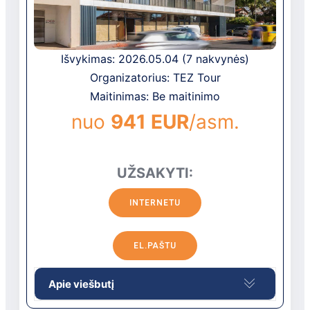
registratūra
belaidis internetas -registratūroje,
nemokamai
Išvykimas: 2026.05.04 (7 nakvynės)
liftas yra
Organizatorius: TEZ Tour
skalbykla už papildomą mokestį
Maitinimas: Be maitinimo
nuo
941 EUR
/asm.
UŽSAKYTI:
INTERNETU
EL.PAŠTU
Apie viešbutį