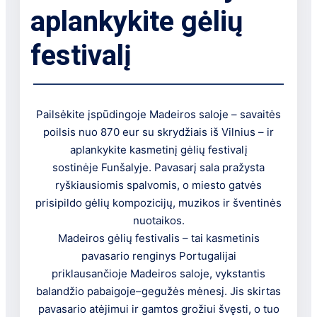
aplankykite gėlių
festivalį
Pailsėkite įspūdingoje Madeiros saloje – savaitės
poilsis nuo 870 eur su skrydžiais iš Vilnius – ir
aplankykite kasmetinį gėlių festivalį
sostinėje Funšalyje. Pavasarį sala pražysta
ryškiausiomis spalvomis, o miesto gatvės
prisipildo gėlių kompozicijų, muzikos ir šventinės
nuotaikos.
Madeiros gėlių festivalis – tai kasmetinis
pavasario renginys Portugalijai
priklausančioje Madeiros saloje, vykstantis
balandžio pabaigoje–gegužės mėnesį. Jis skirtas
pavasario atėjimui ir gamtos grožiui švęsti, o tuo