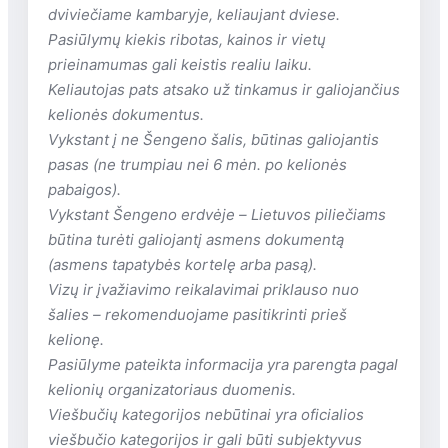
svečiai gali aplankyti Se katedrą, Frederico
dviviečiame kambaryje, keliaujant dviese.
de Freitas namą-muziejų arba moderniojo
Pasiūlymų kiekis ribotas, kainos ir vietų
meno muziejų. Apie 15,8 km iki Madeiros
prieinamumas gali keistis realiu laiku.
oro uosto.
Keliautojas pats atsako už tinkamus ir galiojančius
Viešbučio teritorijoje
kelionės dokumentus.
Vykstant į ne Šengeno šalis, būtinas galiojantis
restoranai: 2 (Bela Vista ir Avista
pasas (ne trumpiau nei 6 mėn. po kelionės
Navios)
pabaigos).
barai: 3 (prie baseino)
Vykstant Šengeno erdvėje – Lietuvos piliečiams
verslo centras yra
būtina turėti galiojantį asmens dokumentą
baseinai: 1 (atviras, šildomas)
(asmens tapatybės kortelę arba pasą).
konferencijų salės: 1
Vizų ir įvažiavimo reikalavimai priklauso nuo
prie baseino: paplūdimio
šalies – rekomenduojame pasitikrinti prieš
rankšluosčiai yra
kelionę.
sodas yra
Pasiūlyme pateikta informacija yra parengta pagal
biblioteka yra
kelionių organizatoriaus duomenis.
bagažo saugojimo kambarys yra
Viešbučių kategorijos nebūtinai yra oficialios
drabužių lyginimo paslauga yra
viešbučio kategorijos ir gali būti subjektyvus
belaidis internetas nemokamai