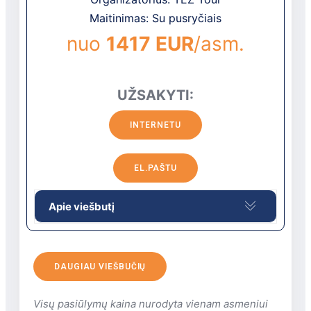
vonia yra
Maitinimas: Su pusryčiais
oro kondicionierius: yra
nuo
1417 EUR
/asm.
virtuvė yra (pilnai įrengta)
valgomasis stalas yra
numerių tvarkymas: 2 kartus per
UŽSAKYTI:
dieną
patalynės keitimas: pagal atskirą
INTERNETU
užklausimą
EL.PAŠTU
Apie viešbutį
Viešbutis
Viso yra 89 numeriai.
DAUGIAU VIEŠBUČIŲ
Viešbučio vieta
Apie 2 km iki Funšalio miesto centro, kur
Visų pasiūlymų kaina nurodyta vienam asmeniui