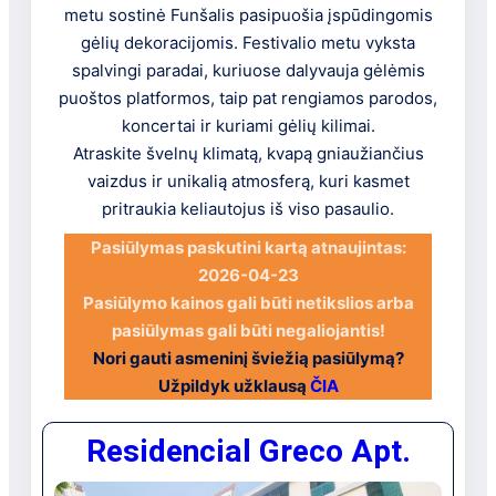
metu sostinė Funšalis pasipuošia įspūdingomis
gėlių dekoracijomis. Festivalio metu vyksta
spalvingi paradai, kuriuose dalyvauja gėlėmis
puoštos platformos, taip pat rengiamos parodos,
koncertai ir kuriami gėlių kilimai.
Atraskite švelnų klimatą, kvapą gniaužiančius
vaizdus ir unikalią atmosferą, kuri kasmet
pritraukia keliautojus iš viso pasaulio.
Pasiūlymas paskutini kartą atnaujintas:
2026-04-23
Pasiūlymo kainos gali būti netikslios arba
pasiūlymas gali būti negaliojantis!
Nori gauti asmeninį šviežią pasiūlymą?
Užpildyk užklausą
ČIA
Residencial Greco Apt.