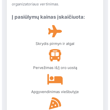
organizatoriaus vertinimas.
(visame viešbutyje)
drabužių skalbimo paslaugos yra
Į pasiūlymų kainas įskaičiuota:
terasa, skirta deginimuisi yra
automobilių stovėjimo aikštelė
nemokamai (privati)
prie baseino gultai: nemokamai
automobilių nuoma yra
Skrydis pirmyn ir atgal
treniruoklių salė yra
užkandžių baras yra
faksas (kopijavimas)
Pervežimas iš/į oro uostą
Apgyvendinimas viešbutyje