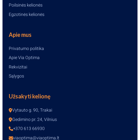
Poilsinės kelionės
Egzotinės kelionės
Apie mus
Privatumo politika
Apie Via Optima
Rekvizitai
Sąlygos
Užsakyti kelionę
Vytauto g. 90, Trakai
Gedimino pr. 24, Vilnius
+370 613 66930
viaoptima@viaoptima.lt