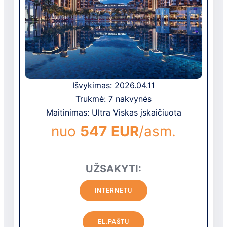
vienišiems keliautojams, jis siūlo svetingą
atmosferą su unikaliomis dizaino
detalėmis, kurios pagerina jūsų viešnagę.
Patirkite nepamirštamus momentus šiame
žavingame kurorte.
Viešbutis įsikūręs 3 km nuo Beleko centro
ir 45 km nuo Antalijos. Antalijos oro uostas
Išvykimas: 2026.04.11
yra už 35 km nuo viešbučio.
Trukmė: 7 nakvynės
Maitinimas: Ultra Viskas įskaičiuota
nuo
547 EUR
/asm.
UŽSAKYTI:
INTERNETU
EL.PAŠTU