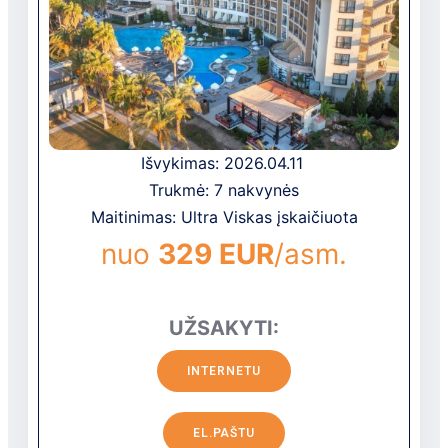
Išvykimas: 2026.04.11
Trukmė: 7 nakvynės
Maitinimas: Ultra Viskas įskaičiuota
nuo
329 EUR
/asm.
UŽSAKYTI:
INTERNETU
EL.PAŠTU