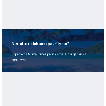
Neradote tinkamo pasiūlymo?
Užpildykite formą ir mes parinksime Jums geriausią
pasiūlymą