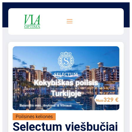
Poilsinės kelionės
Selectum viešbučiai