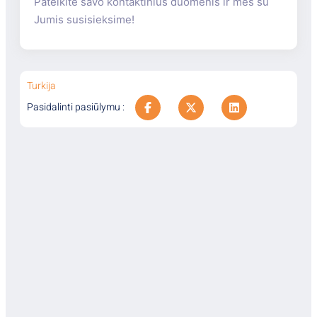
Pateikite savo kontaktinius duomenis ir mes su
Jumis susisieksime!
Turkija
Pasidalinti pasiūlymu :