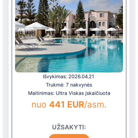
paslaugomis – svečių itin gerai vertinamas.
Viešbutyje veikia vandens parkas, SPA
centras, kino teatras ir net 8 restoranai,
siūlantys italų, meksikietiškus bei jūros
gėrybių patiekalus, kuriais galima mėgautis
tiek viduje, tiek lauko terasose, o 11 barų
lepina lengvais užkandžiais ir egzotiškais
kokteiliais. Po gardžios vakarienės svečiai
gali stebėti gyvus pramogų komandos
pasirodymus, atsipalaiduoti masažuose ar
Išvykimas: 2026.04.21
grožio procedūrose SPA centre, o mažųjų
Trukmė: 7 nakvynės
laukia žaidimų kambarys, boulingas ir
pramogų parkas.
Maitinimas: Ultra Viskas įskaičiuota
Viešbutis įsikūręs Kizilač rajone, 13 km
nuo
441 EUR
/asm.
nuo Manavgato miesto. Antalijos
tarptautinis oro uostas yra 80 km nuo
viešbučio.
UŽSAKYTI: