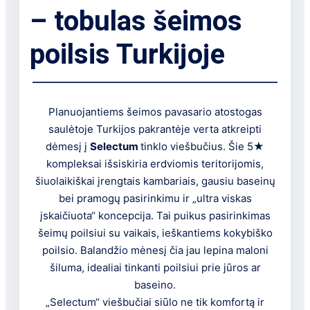
– tobulas šeimos
poilsis Turkijoje
Planuojantiems šeimos pavasario atostogas
saulėtoje Turkijos pakrantėje verta atkreipti
dėmesį į
Selectum
tinklo viešbučius. Šie 5★
kompleksai išsiskiria erdviomis teritorijomis,
šiuolaikiškai įrengtais kambariais, gausiu baseinų
bei pramogų pasirinkimu ir „ultra viskas
įskaičiuota“ koncepcija. Tai puikus pasirinkimas
šeimų poilsiui su vaikais, ieškantiems kokybiško
poilsio. Balandžio mėnesį čia jau lepina maloni
šiluma, idealiai tinkanti poilsiui prie jūros ar
baseino.
„Selectum“ viešbučiai siūlo ne tik komfortą ir