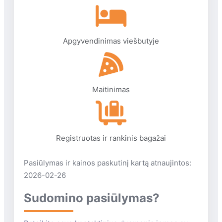
Antalijos oro uostas yra 27 km nuo
viešbučio.
Apgyvendinimas viešbutyje
Maitinimas
Registruotas ir rankinis bagažai
Pasiūlymas ir kainos paskutinį kartą atnaujintos:
2026-02-26
Sudomino pasiūlymas?