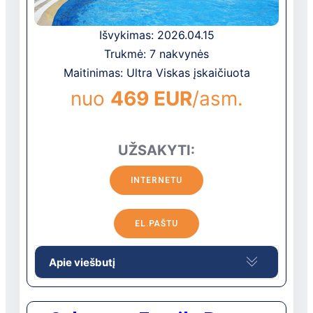
uosto. Atstumas iki jūros yra 100 m.
Išvykimas: 2026.04.15
Trukmė: 7 nakvynės
Maitinimas: Ultra Viskas įskaičiuota
nuo
469 EUR
/asm.
UŽSAKYTI:
INTERNETU
EL.PAŠTU
Apie viešbutį
Modernus ir elegantiškas 5★ viešbutis