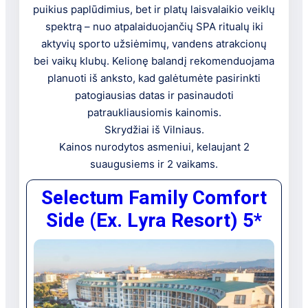
puikius paplūdimius, bet ir platų laisvalaikio veiklų
spektrą – nuo atpalaiduojančių SPA ritualų iki
aktyvių sporto užsiėmimų, vandens atrakcionų
bei vaikų klubų. Kelionę balandį rekomenduojama
planuoti iš anksto, kad galėtumėte pasirinkti
patogiausias datas ir pasinaudoti
patraukliausiomis kainomis.
Skrydžiai iš Vilniaus.
Kainos nurodytos asmeniui, kelaujant 2
suaugusiems ir 2 vaikams.
Selectum Family Comfort
Side (Ex. Lyra Resort) 5*