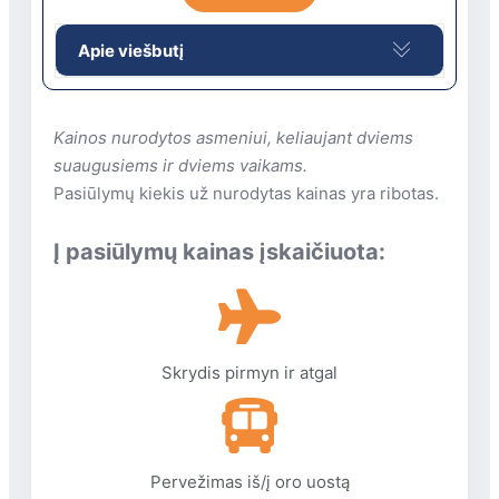
Apie viešbutį
Prabangus poilsis. Viešbutį gaubia
įspūdinga Viduržemio regiono augmenija ir
Kainos nurodytos asmeniui, keliaujant dviems
išskirtinė architektūra, kuri kuria ypatingą
suaugusiems ir dviems vaikams.
atostogų atmosferą. Šis prabangus
Pasiūlymų kiekis už nurodytas kainas yra ribotas.
kompleksas kviečia apsistoti erdviuose
numeriuose su sūkurinėmis voniomis ir
Į pasiūlymų kainas įskaičiuota:
vaizdais į Beleko pakrantę. Profesionalus ir
dėmesingas personalas pasirūpins
kiekviena poilsiautojų detale, o aktyvaus
laisvalaikio mėgėjai galės naudotis net 12
Skrydis pirmyn ir atgal
teniso kortų, futbolo aikšte, SPA centru bei
vandens kalneliais. Puikus pasirinkimas
tiek poroms, tiek šeimoms.
Viešbutis įsikūręs 7 km nuo Beleko centro
Pervežimas iš/į oro uostą
ir 35 km nuo Antalijos. Tarptautinis