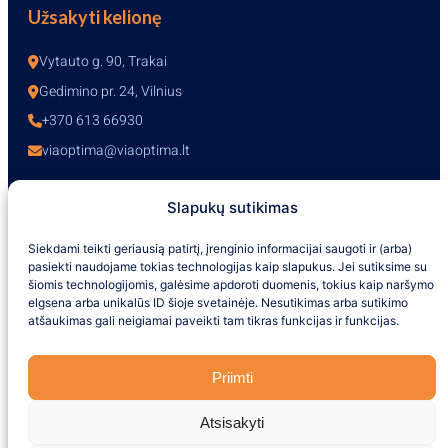
Užsakyti kelionę
Vytauto g. 90, Trakai
Gedimino pr. 24, Vilnius
+370 613 66930
viaoptima@viaoptima.lt
Slapukų sutikimas
Darbo laikas
Siekdami teikti geriausią patirtį, įrenginio informacijai saugoti ir (arba)
pasiekti naudojame tokias technologijas kaip slapukus. Jei sutiksime su
I-V – 10:00-19:00
šiomis technologijomis, galėsime apdoroti duomenis, tokius kaip naršymo
VI – 10:00-16:00
elgsena arba unikalūs ID šioje svetainėje. Nesutikimas arba sutikimo
VII – nedirbame
atšaukimas gali neigiamai paveikti tam tikras funkcijas ir funkcijas.
+370 613 66930
Priimti
Atsisakyti