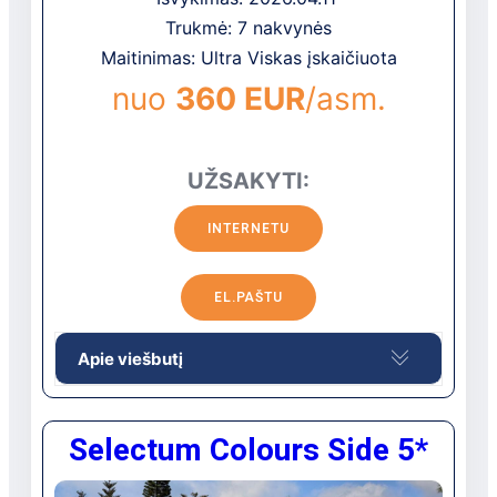
Trukmė: 7 nakvynės
Maitinimas: Ultra Viskas įskaičiuota
nuo
360 EUR
/asm.
UŽSAKYTI:
INTERNETU
EL.PAŠTU
Apie viešbutį
Puikus 5 žvaigždučių viešbutis
Selectum Colours Side 5*
šalia Viduržemio jūros kviečia mėgautis
gausybe pramogų ir aukšto lygio