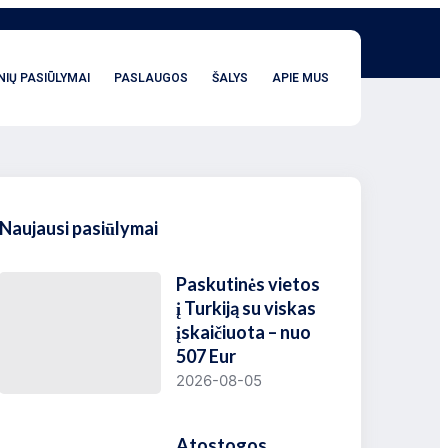
NIŲ PASIŪLYMAI
PASLAUGOS
ŠALYS
APIE MUS
Naujausi pasiūlymai
Paskutinės vietos
į Turkiją su viskas
įskaičiuota – nuo
507 Eur
2026-08-05
Atostogos