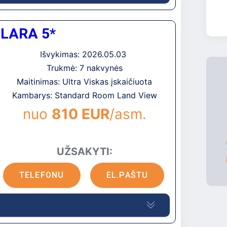
renginiai, erdvūs numeriai. Graži ir
LARA 5*
esančio už viešbučio. Puikus stambaus smėlio
mų poilsiui.
Išvykimas: 2026.05.03
uosto, apie 110 km iki Gazipašos oro uosto,
Trukmė: 7 nakvynės
anto
Maitinimas: Ultra Viskas įskaičiuota
Kambarys: Standard Room Land View
nuo
810 EUR
/asm.
UŽSAKYTI:
TELEFONU
EL.PAŠTU