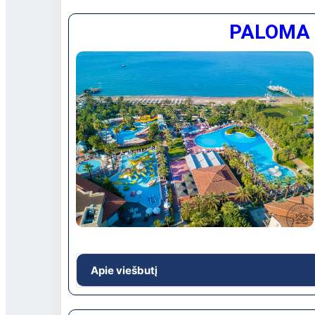
Didelė vaizdinga teritorija su kotedžais pušy
PALOMA 
pramoginiai renginiai vaikams ir suaugusiems
programa. Rekomenduojamas aktyviam šeimyni
Viešbučio vieta: Apie 45 km iki Antalijos mie
Beldibio gyvenvietėje, ant jūros kranto
Apie viešbutį
Priklauso Paloma Hotels viešbučių tinklui. Dide