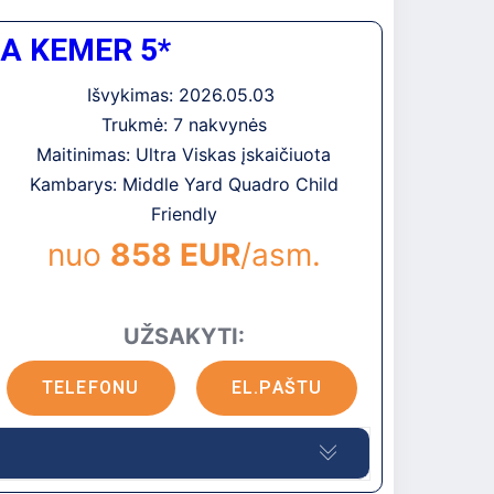
as aptarnavimas. Erdvūs ir jaukūs numeriai.
A KEMER 5*
lsiui su vaikais.
 uosto, apie 17 km iki Kemero, Tekirovos
Išvykimas: 2026.05.03
Trukmė: 7 nakvynės
Maitinimas: Ultra Viskas įskaičiuota
Kambarys: Middle Yard Quadro Child
Friendly
nuo
858 EUR
/asm.
UŽSAKYTI:
TELEFONU
EL.PAŠTU