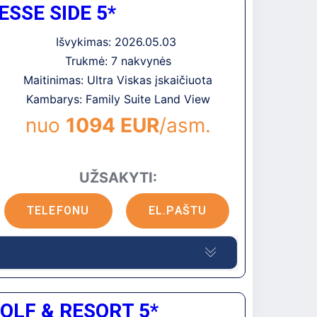
SSE SIDE 5*
. Ypatingas dėmesys vaikams, gausybė pramogų
o sveikus patiekalus, kurie patiekiami
Išvykimas: 2026.05.03
ais. Gausus pramogų pasirinkimas
Trukmė: 7 nakvynės
iesioginį išėjimą prie baseino (skirtą tik
as išskirtines privilegijas. Platus paplūdimys
Maitinimas: Ultra Viskas įskaičiuota
s erdvės tik suaugusiems. Rekomenduojamas ir
Kambarys: Family Suite Land View
nuo
1094 EUR
/asm.
ie 45 km iki Antalijos miesto centro, apie 700
UŽSAKYTI:
TELEFONU
EL.PAŠTU
ALOMA tinklui ir yra netoli PALOMAQUA
OLF & RESORT 5*
ir harmonija”, ypatingas dėmesys skiriamas