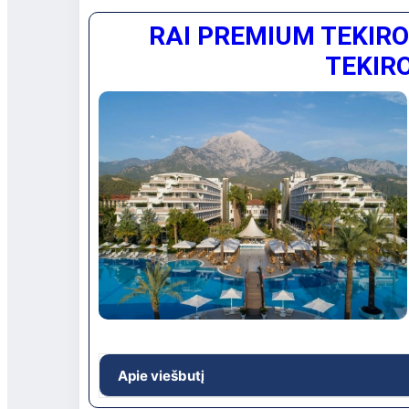
Didelės, žalios teritorijos viešbutis su jau
RAI PREMIUM TEKIRO
poilsiui.
Viešbučio vieta: Apie 15 km iki Antalijos oro 
TEKIRO
minutes laiveliu iki paplūdimio
Apie viešbutį