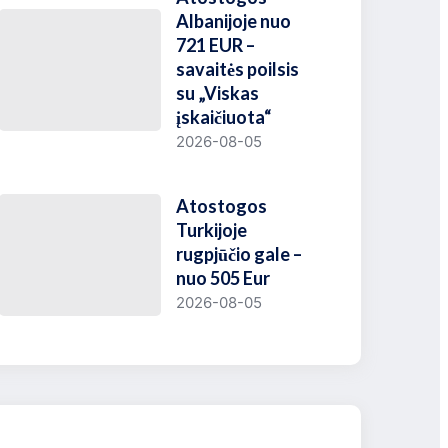
Albanijoje nuo
721 EUR –
savaitės poilsis
su „Viskas
įskaičiuota“
2026-08-05
Atostogos
Turkijoje
rugpjūčio gale –
nuo 505 Eur
2026-08-05