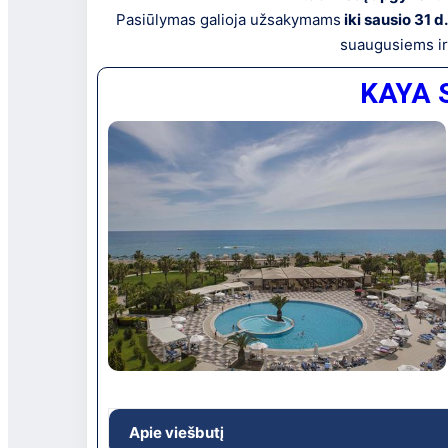
Pasiūlymas galioja užsakymams
iki sausio 31 d
suaugusiems ir
KAYA S
Apie viešbutį