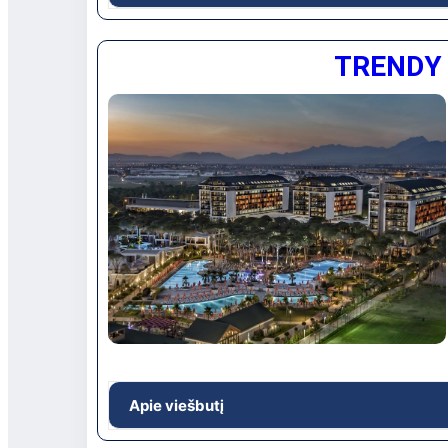
Gausus pramogų pasirinkimas šeimai, aktyvūs 
TRENDY 
tvarkinga teritorija, šalia vaizdingo ežero, 
paplūdimys. Rekomenduojamas neišrankių šei
Viešbučio vieta: Apie 70 km iki Antalijos oro 
apie 5 km iki Manavgato miesto, ant jūros kr
Apie viešbutį