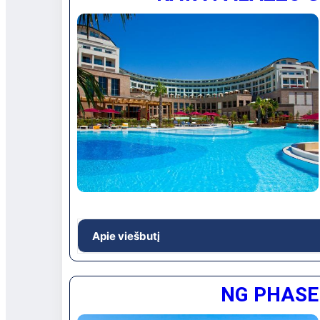
detalėms. Erdvūs numeriai. Geras smėlio pap
Rekomenduojamas kokybiškam poilsiui.
Viešbučio vieta: Apie 75 km iki Antalijos mie
uosto, apie 6 km iki Sidės, Titreyengol gyven
Apie viešbutį
Viešbutis skirtas VIP turistų poilsiui. Aukšto
NG PHASEL
pasirinkimas, profesionalūs pramoginiai reng
nuošalaus poilsio mėgėjams – vilos, šeimoms 