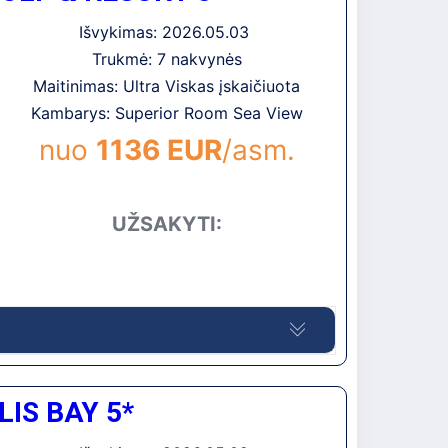
lūdimys, yra atskira zona tik suaugusiems.
Išvykimas: 2026.05.03
Trukmė: 7 nakvynės
sto oro uosto, apie 109 km iki Gazipašos oro
vietėje, ant jūros kranto
Maitinimas: Ultra Viskas įskaičiuota
Kambarys: Superior Room Sea View
nuo
1136 EUR
/asm.
UŽSAKYTI:
 lygio aptarnavimas, didelis restoranų
IS BAY 5*
iniai. Yra įvairios apgyvendinimo galimybės:
su vaikais – suite tipo numeriai.