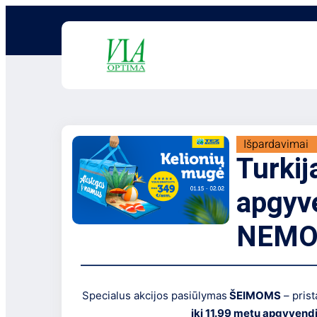
Išpardavimai
Turkij
apgyv
NEMO
Specialus akcijos pasiūlymas
ŠEIMOMS
– pris
iki 11.99 metų apgyve