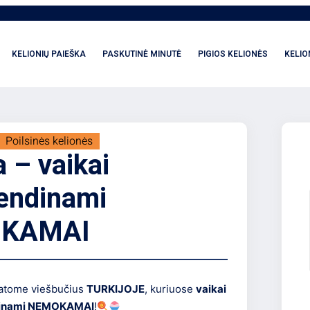
KELIONIŲ PAIEŠKA
PASKUTINĖ MINUTĖ
PIGIOS KELIONĖS
KELIO
Poilsinės kelionės
a – vaikai
endinami
KAMAI
tatome viešbučius
TURKIJOJE
, kuriuose
vaikai
ndinami NEMOKAMAI
!