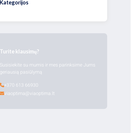
Kategorijos
Turite klausimų?
Susisiekite su mumis ir mes parinksime Jums
geriausią pasiūlymą
+370 613 66930
viaoptima@viaoptima.lt