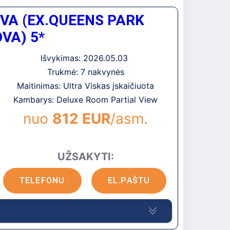
kiais numeriais. Rekomenduojamas šeimų
VA (EX.QUEENS PARK
uosto, apie 25 km iki Antalijos, apie 3-4
VA) 5*
Išvykimas: 2026.05.03
Trukmė: 7 nakvynės
Maitinimas: Ultra Viskas įskaičiuota
Kambarys: Deluxe Room Partial View
nuo
812 EUR
/asm.
UŽSAKYTI:
TELEFONU
EL.PAŠTU