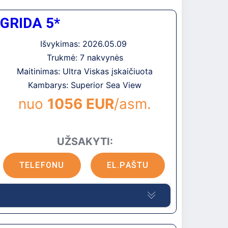
ne. Paprasti, bet jaukūs numeriai. Aktyvūs
GRIDA 5*
, profesionali, aukšto lygio vakarinė šou
niam poilsiui su vaikais
Išvykimas: 2026.05.09
sto oro uosto, apie 13 km iki Kemero,
Trukmė: 7 nakvynės
Maitinimas: Ultra Viskas įskaičiuota
Kambarys: Superior Sea View
nuo
1056 EUR
/asm.
UŽSAKYTI:
TELEFONU
EL.PAŠTU
lė, žalia teritorija. Pagrindinio pastato