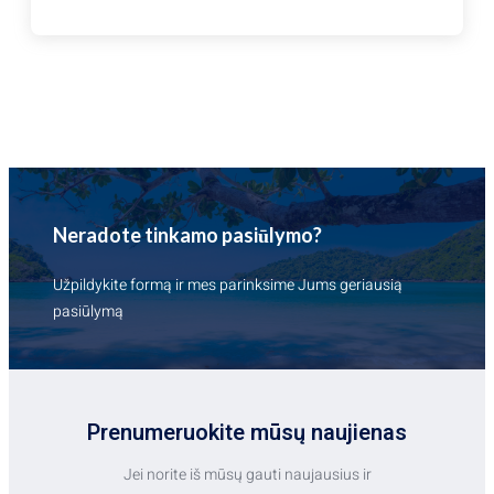
–
NUO
69
EUR!!
Neradote tinkamo pasiūlymo?
Užpildykite formą ir mes parinksime Jums geriausią
pasiūlymą
Prenumeruokite mūsų naujienas
Jei norite iš mūsų gauti naujausius ir