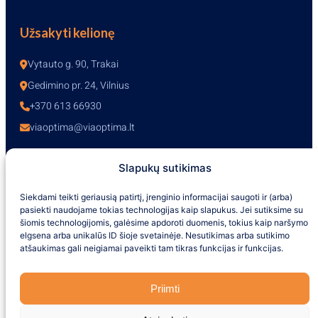
Užsakyti kelionę
Vytauto g. 90, Trakai
Gedimino pr. 24, Vilnius
+370 613 66930
viaoptima@viaoptima.lt
Slapukų sutikimas
Darbo laikas
Siekdami teikti geriausią patirtį, įrenginio informacijai saugoti ir (arba)
pasiekti naudojame tokias technologijas kaip slapukus. Jei sutiksime su
I-V – 10:00-19:00
šiomis technologijomis, galėsime apdoroti duomenis, tokius kaip naršymo
VI – 10:00-16:00
elgsena arba unikalūs ID šioje svetainėje. Nesutikimas arba sutikimo
VII – nedirbame
atšaukimas gali neigiamai paveikti tam tikras funkcijas ir funkcijas.
+370 613 66930
Priimti