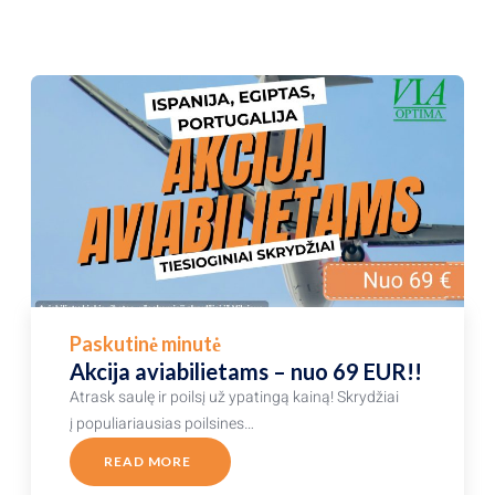
Paskutinė minutė
Akcija aviabilietams – nuo 69 EUR!!
Atrask saulę ir poilsį už ypatingą kainą! Skrydžiai
į populiariausias poilsines…
READ MORE
ABOUT
AKCIJA
AVIABILIETAMS