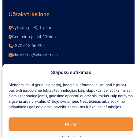
Užsakyti kelionę
Vytauto g. 90, Trakai
Gedimino pr. 24, Vilnius
+370 613 66930
viaoptima@viaoptima.lt
Slapukų sutikimas
Darbo laikas
Siekdami teikti geriausią patirtį, įrenginio informacijai saugoti ir (arba)
pasiekti naudojame tokias technologijas kaip slapukus. Jei sutiksime su
I-V – 10:00-19:00
šiomis technologijomis, galėsime apdoroti duomenis, tokius kaip naršymo
VI – 10:00-16:00
elgsena arba unikalūs ID šioje svetainėje. Nesutikimas arba sutikimo
VII – nedirbame
atšaukimas gali neigiamai paveikti tam tikras funkcijas ir funkcijas.
+370 613 66930
Priimti