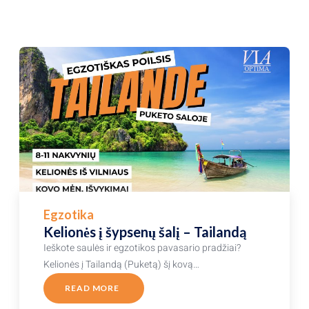
Egzotika
Kelionės į šypsenų šalį – Tailandą
Ieškote saulės ir egzotikos pavasario pradžiai?
Kelionės į Tailandą (Puketą) šį kovą…
READ MORE
ABOUT
KELIONĖS
Į