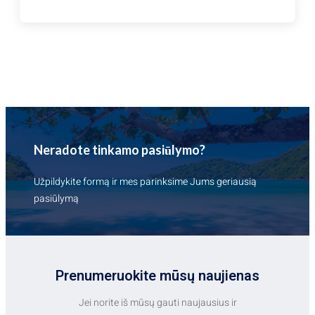
ŠYPSENŲ
ŠALĮ
–
TAILANDĄ
Neradote tinkamo pasiūlymo?
Užpildykite formą ir mes parinksime Jums geriausią
pasiūlymą
Prenumeruokite mūsų naujienas
Jei norite iš mūsų gauti naujausius ir